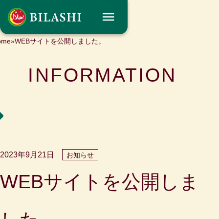
コ
ン
テ
ome
»
WEBサイトを公開しました。
ン
INFORMATION
ツ
へ
ス
キ
ッ
プ
2023年9月21日
お知らせ
WEBサイトを公開しま